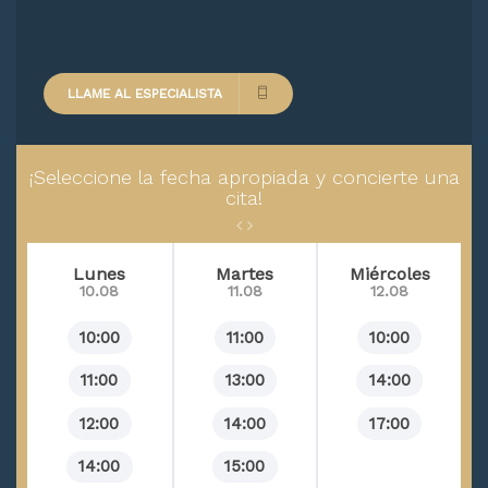
Trastorno límite de la personalidad
Anorexia
LLAME AL ESPECIALISTA
Arrancamiento compulsivo del cabello
Codependencia
¡Seleccione la fecha apropiada y concierte una
Conducta agresiva
cita!
Síndrome de burnout
Misofobia
Lunes
Martes
Miércoles
10.08
11.08
12.08
Deseo sexual inhibido
Fagofobia
10:00
11:00
10:00
Síndrome de Briquet
11:00
13:00
14:00
Depresión crónica
12:00
14:00
17:00
Fatiga crónica
14:00
15:00
Insomnio psicofisiológico (aprendido)