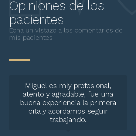
Opiniones de los
Reprogramación del inconsciente
pacientes
700 MXN
Echa un vistazo a los comentarios de
Psicoterapia transpersonal
700 MXN
mis pacientes
Psicoterapia TOC
700 MXN
Psicoterapia racional emotiva
700 MXN
Miguel es miy profesional,
Psicoterapia psicodinámica
700 MXN
atento y agradable, fue una
buena experiencia la primera
Psicoterapia psicoanalítica
700 MXN
cita y acordamos seguir
trabajando.
Psicoterapia para proceso de
individuación
700 MXN