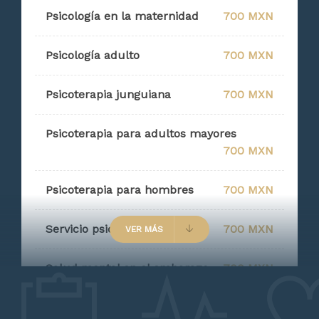
Psicología en la maternidad
700 MXN
Psicología adulto
700 MXN
Psicoterapia junguiana
700 MXN
Psicoterapia para adultos mayores
700 MXN
Psicoterapia para hombres
700 MXN
Servicio psicoterapéutico
700 MXN
VER MÁS
Salud mental en el embarazo
700 MXN
Salud Mental
700 MXN