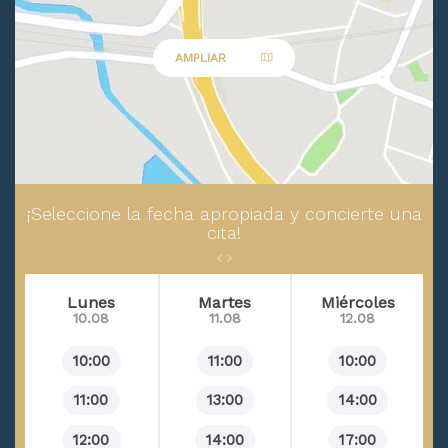
Trastorno bipolar afectivo
Abuso sexual
AMPLIAR
Abuso sexual infantil
Trastornos del desarrollo sexual
Intersexualidad
Deseo sexual hipoactivo
¡Seleccione la fecha apropiada y concierte una
Deseo sexual hiperactivo
cita!
Maltrato psicológico y abandono infantil
Esquizofrenia desorganizada
Lunes
Martes
Miércoles
Esquizofrenia hebefrénica
10.08
11.08
12.08
Trastorno de ansiedad generalizada
10:00
11:00
10:00
Depresión en el embarazo
11:00
13:00
14:00
12:00
14:00
17:00