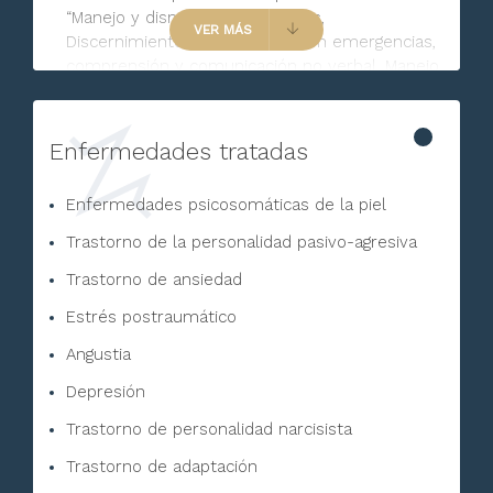
“Manejo y disminución de Stress,
VER MÁS
Discernimiento de prioridades en emergencias,
comprensión y comunicación no verbal, Manejo
de personal en crisis” en la Planta GEMPLUS y
en plataformas de PEMEX en el Estado de
Veracruz.
Enfermedades tratadas
Conferencia Impartida en la 5ta Jornada de
Psicología “De la Seducción a la Revolución
Enfermedades psicosomáticas de la piel
Sexual” en la Universidad Intercontinental.
Trastorno de la personalidad pasivo-agresiva
Trastorno de ansiedad
Estrés postraumático
Angustia
Depresión
Trastorno de personalidad narcisista
Trastorno de adaptación